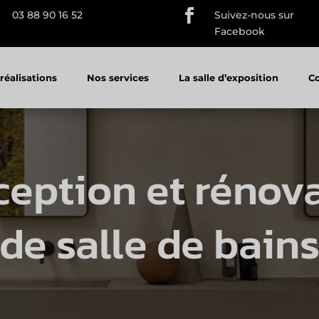

03 88 90 16 52
Suivez-nous sur
Facebook
réalisations
Nos services
La salle d’exposition
C
eption et rénov
de salle de bain