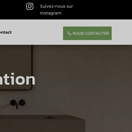

Suivez-nous sur
Instagram
ontact
ation
s