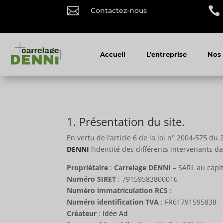


Contactez-nous
Accueil
L’entreprise
Nos 
1. Présentation du site.
En vertu de l’article 6 de la loi n° 2004-575 du
DENNI
l’identité des différents intervenants da
Propriétaire
:
Carrelage DENNI
– SARL au cap
Numéro SIRET
: 79159583800016
Numéro immatriculation RCS
:
Numéro identification TVA
: FR61791595838
Créateur
:
Idée Ad