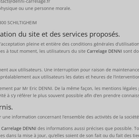
ntact@denni-carrelage.fr
 physique ou une personne morale.
67300 SCHILTIGHEIM
sation du site et des services proposés.
’acceptation pleine et entière des conditions générales d’utilisation
es à tout moment, les utilisateurs du site
Carrelage DENNI
sont do
ent aux utilisateurs. Une interruption pour raison de maintenance
préalablement aux utilisateurs les dates et heures de l’interventio
èrement par Mr Eric DENNI. De la même façon, les mentions légales 
vité à s’y référer le plus souvent possible afin d’en prendre connai
rnis.
r une information concernant l’ensemble des activités de la société
e
Carrelage DENNI
des informations aussi précises que possible. To
s dans la mise à jour, qu’elles soient de son fait ou du fait des tie