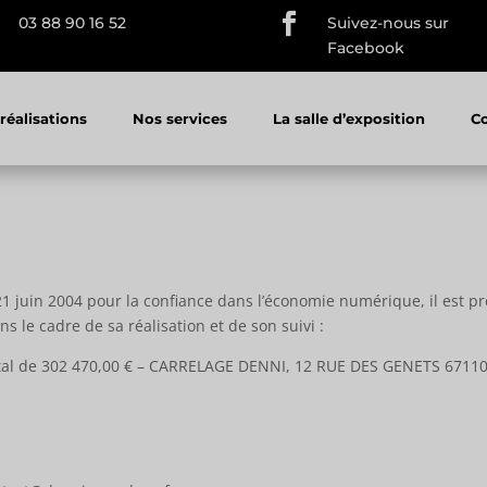

03 88 90 16 52
Suivez-nous sur
Facebook
réalisations
Nos services
La salle d’exposition
C
 21 juin 2004 pour la confiance dans l’économie numérique, il est pr
ns le cadre de sa réalisation et de son suivi :
ital de 302 470,00 € – CARRELAGE DENNI, 12 RUE DES GENETS 67