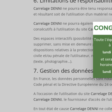
6. Limitations de responsabilit
Carrelage DENNI
ne pourra être tenu responsabl
et résultant soit de l’utilisation d’un matériel
Carrelage DENNI
ne pourra également être ten
consécutifs à l’utilisation du site
Carrelage DE
Des espaces interactifs (possibilité de poser d
supprimer, sans mise en demeure préalable, to
dispositions relatives à la protection des don
civile et/ou pénale de l’utilisateur, notamment
(texte, photographie…).
7. Gestion des données person
En France, les données personnelles sont notamm
Code pénal et la Directive Européenne du 24 o
A l’occasion de l’utilisation du site
Carrelage D
Carrelage DENNI
, le fournisseur d’accès de l’ut
En tout état de cause
Carrelage DENNI
ne colle