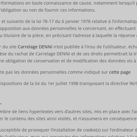
s informations en toute connaissance de cause, notamment lorsqu’il p
l’obligation ou non de fournir ces informations.
 suivants de la loi 78-17 du 6 janvier 1978 relative à l’informatique
t d’opposition aux données personnelles le concernant, en effectua
u titulaire de la pièce, en précisant l’adresse à laquelle la réponse
r du site
Carrelage DENNI
n’est publiée à l’insu de l’utilisateur, 
èse du rachat de Carrelage DENNI et de ses droits permettrait la t
 obligation de conservation et de modification des données vis à vi
ploite pas les données personnelles comme indiqué sur
cette page
positions de la loi du 1er juillet 1998 transposant la directive 96/
.
mbre de liens hypertextes vers d’autres sites, mis en place avec l
ier le contenu des sites ainsi visités, et n’assumera en conséquence
usceptible de provoquer l’installation de cookie(s) sur l’ordinateur d
 de l’utilisateur, mais qui enregistre des informations relatives à la