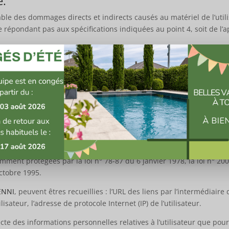
é.
e des dommages directs et indirects causés au matériel de l’utilisa
 ne répondant pas aux spécifications indiquées au point 4, soit de l’
ue responsable des dommages indirects (tels par exemple qu’une
NNI
es questions dans l’espace contact) sont à la disposition des utilisa
ut contenu déposé dans cet espace qui contreviendrait à la législa
nées. Le cas échéant, Carrelage Denni se réserve également la possi
 en cas de message à caractère raciste, injurieux, diffamant, ou po
nelles.
ent protégées par la loi n° 78-87 du 6 janvier 1978, la loi n° 2004
ctobre 1995.
ENNI
, peuvent êtres recueillies : l’URL des liens par l’intermédiaire 
ilisateur, l’adresse de protocole Internet (IP) de l’utilisateur.
cte des informations personnelles relatives à l’utilisateur que pou